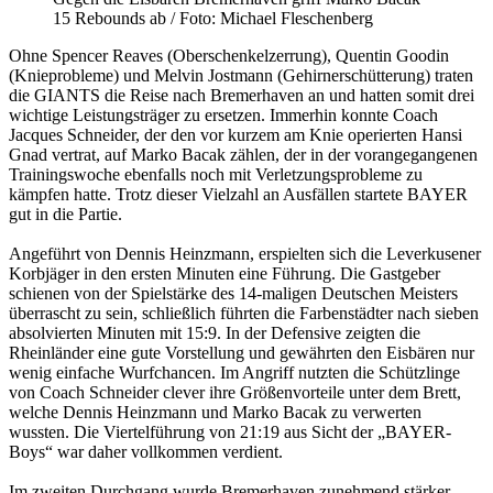
15 Rebounds ab / Foto: Michael Fleschenberg
Ohne Spencer Reaves (Oberschenkelzerrung), Quentin Goodin
(Knieprobleme) und Melvin Jostmann (Gehirnerschütterung) traten
die GIANTS die Reise nach Bremerhaven an und hatten somit drei
wichtige Leistungsträger zu ersetzen. Immerhin konnte Coach
Jacques Schneider, der den vor kurzem am Knie operierten Hansi
Gnad vertrat, auf Marko Bacak zählen, der in der vorangegangenen
Trainingswoche ebenfalls noch mit Verletzungsprobleme zu
kämpfen hatte. Trotz dieser Vielzahl an Ausfällen startete BAYER
gut in die Partie.
Angeführt von Dennis Heinzmann, erspielten sich die Leverkusener
Korbjäger in den ersten Minuten eine Führung. Die Gastgeber
schienen von der Spielstärke des 14-maligen Deutschen Meisters
überrascht zu sein, schließlich führten die Farbenstädter nach sieben
absolvierten Minuten mit 15:9. In der Defensive zeigten die
Rheinländer eine gute Vorstellung und gewährten den Eisbären nur
wenig einfache Wurfchancen. Im Angriff nutzten die Schützlinge
von Coach Schneider clever ihre Größenvorteile unter dem Brett,
welche Dennis Heinzmann und Marko Bacak zu verwerten
wussten. Die Viertelführung von 21:19 aus Sicht der „BAYER-
Boys“ war daher vollkommen verdient.
Im zweiten Durchgang wurde Bremerhaven zunehmend stärker,