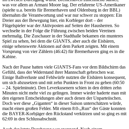
was vor allem an Armani Moore lag. Der erfahrene US-Amerikaner
(spielte u.a. bereits für Bremerhaven und Oldenburg in der BBL)
übernahm die Verantwortung und war nur schwer zu stoppen: Ein
Dreier aus der Bewegung hier, ein Korbleger dort – der
Flügelspieler war der Aktivposten auf Seiten der Hausherren. So
wechselte in der Folge die Führung zwischen beiden Vereinen
mehrmalig. Die Zuschauer in der Stadthalle bekamen ein munteres
Spiel zu sehen, bei dem die GIANTS, aber auch die Eisbären,
einige sehenswerte Aktionen auf dem Parkett zeigten. Mit einem
Vorsprung von vier Zählern (46:42) für Bremerhaven ging es in die
Kabine.
Nach der Pause hatten viele GIANTS-Fans vor dem Bildschirm das
Gefühl, dass der Widerstand ihrer Mannschaft gebrochen war.
Einige Ballverluste und Fehlwürfe nutzten die Eisbären konsequent,
um sich abzusetzen und mit zehn Punkten in Front zu gehen (60:50
– 24. Spielminute). Den Leverkusenern schien in den dritten zehn
Minuten nicht mehr viel zu gelingen. Immer wieder haderte man mit
den eigenen Entscheidungen aber auch denen der Unparteiischen.
Doch wer diese „Giganten“ in dieser Saison unterschätzen würde,
macht einen großen Fehler. Mit einem 8:0-„Run“ der Gäste konnten
die BAYER-Korbjäger den Rückstand verkürzen und so ging es mit
62:69 in den Schlussabschnitt.