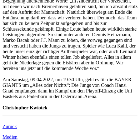
Begegnung anerkennende Worte: „In Anbetracht der Vorzeichen,
mit denen wir nach Bremerhaven gefahren sind, bin ich absolut stolz
auf den Auftritt der Mannschaft. Natürlich überwiegt am Ende die
Enttäuschung darüber, dass wir verloren haben. Dennoch, das Team
hat sich zu keinem Zeitpunkt aufgegeben und bis zur
Schlusssekunde gekämpft. Einige Leute haben heute wirklich starke
Leistungen abgerufen. So sind unter anderen Dennis Heinzmann,
Marko Bacak oder J.J. Mann zu loben, die vorweg gegangen sind
und versucht haben die Jungs zu tragen. Spieler wie Luca Kahl, der
heute unser einziger richtiger Aufbauspieler war, oder auch Lennard
Winter haben ebenfalls einen tollen Job abgeliefert. Alles in allem
geht die Niederlage gegen die Eisbären aber in Ordnung. Wir
bereiten uns jetzt auf die kommende Woche vor.“
Am Samstag, 09.04.2022, um 19:30 Uhr, geht es für die BAYER
GIANTS um „Alles oder Nichts“: Die Jungs von Coach Hansi
Gnad empfangen dann im Kampf um den Playoff-Einzug die Uni
Baskets aus Paderborn in der Ostermann-Arena.
Christopher Kwiotek
Zurück
Medien