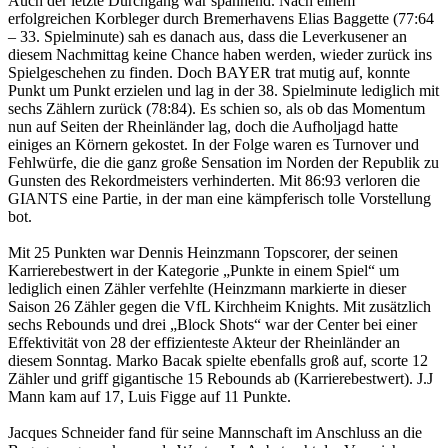
Auch der letzte Durchgang war spannend. Nach einem
erfolgreichen Korbleger durch Bremerhavens Elias Baggette (77:64
– 33. Spielminute) sah es danach aus, dass die Leverkusener an
diesem Nachmittag keine Chance haben werden, wieder zurück ins
Spielgeschehen zu finden. Doch BAYER trat mutig auf, konnte
Punkt um Punkt erzielen und lag in der 38. Spielminute lediglich mit
sechs Zählern zurück (78:84). Es schien so, als ob das Momentum
nun auf Seiten der Rheinländer lag, doch die Aufholjagd hatte
einiges an Körnern gekostet. In der Folge waren es Turnover und
Fehlwürfe, die die ganz große Sensation im Norden der Republik zu
Gunsten des Rekordmeisters verhinderten. Mit 86:93 verloren die
GIANTS eine Partie, in der man eine kämpferisch tolle Vorstellung
bot.
Mit 25 Punkten war Dennis Heinzmann Topscorer, der seinen
Karrierebestwert in der Kategorie „Punkte in einem Spiel“ um
lediglich einen Zähler verfehlte (Heinzmann markierte in dieser
Saison 26 Zähler gegen die VfL Kirchheim Knights. Mit zusätzlich
sechs Rebounds und drei „Block Shots“ war der Center bei einer
Effektivität von 28 der effizienteste Akteur der Rheinländer an
diesem Sonntag. Marko Bacak spielte ebenfalls groß auf, scorte 12
Zähler und griff gigantische 15 Rebounds ab (Karrierebestwert). J.J
Mann kam auf 17, Luis Figge auf 11 Punkte.
Jacques Schneider fand für seine Mannschaft im Anschluss an die