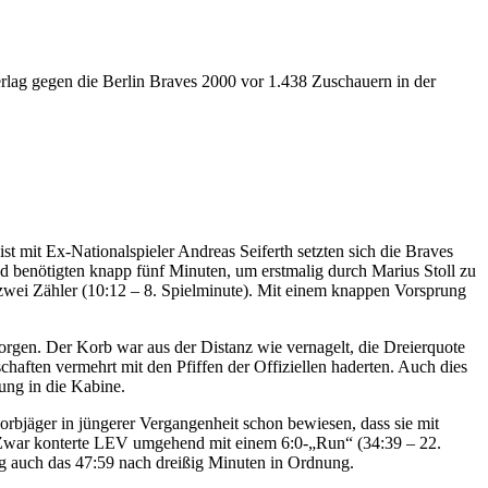
lag gegen die Berlin Braves 2000 vor 1.438 Zuschauern in der
t mit Ex-Nationalspieler Andreas Seiferth setzten sich die Braves
d benötigten knapp fünf Minuten, um erstmalig durch Marius Stoll zu
f zwei Zähler (10:12 – 8. Spielminute). Mit einem knappen Vorsprung
gen. Der Korb war aus der Distanz wie vernagelt, die Dreierquote
haften vermehrt mit den Pfiffen der Offiziellen haderten. Auch dies
rung in die Kabine.
bjäger in jüngerer Vergangenheit schon bewiesen, dass sie mit
l. Zwar konterte LEV umgehend mit einem 6:0-„Run“ (34:39 – 22.
ng auch das 47:59 nach dreißig Minuten in Ordnung.