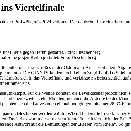
ns Viertelfinale
e der ProB-Playoffs 2024 verloren. Der deutsche Rekordmeister unter
al-Serie gegen Berlin gestartet. Foto: Fleschenberg
 deutlich, dass sie Großes in der Ostermann-Arena vorhatten. Angereis
 Spielminute). Die GIANTS fanden noch keinen Zugriff auf das Spiel un
R kämpfte sich in das Viertelfinale und verkürzte zwischenzeitlich au
itt Nummer eins.
eißumkämpft. Für die Wende konnten die Leverkusener jedoch nicht sor
 ansehnlichen zweiten zehn Minuten, in denen die Akteure beider Mannsc
eit pushten sich die Braves noch einmal und gingen mit einer 28:39-Füh
ause vieles besser werden würde. Wie oft hatten die Leverkusener Kor
. Doch dies war in diesem ersten Viertelfinale leider nicht der Fal
ie passende Antwort auf die Bemühungen der „Riesen vom Rhein“. So gi