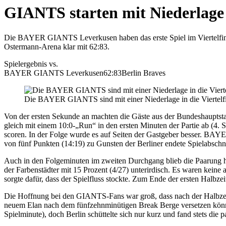
GIANTS starten mit Niederlage i
Die BAYER GIANTS Leverkusen haben das erste Spiel im Viertelfinal
Ostermann-Arena klar mit 62:83.
Spielergebnis vs.
BAYER GIANTS Leverkusen
62:83
Berlin Braves
Die BAYER GIANTS sind mit einer Niederlage in die Viertelfin
Von der ersten Sekunde an machten die Gäste aus der Bundeshauptstadt
gleich mit einem 10:0-„Run“ in den ersten Minuten der Partie ab (4.
scoren. In der Folge wurde es auf Seiten der Gastgeber besser. BAYE
von fünf Punkten (14:19) zu Gunsten der Berliner endete Spielabschn
Auch in den Folgeminuten im zweiten Durchgang blieb die Paarung h
der Farbenstädter mit 15 Prozent (4/27) unterirdisch. Es waren keine
sorgte dafür, dass der Spielfluss stockte. Zum Ende der ersten Halbz
Die Hoffnung bei den GIANTS-Fans war groß, dass nach der Halbzeitp
neuem Elan nach dem fünfzehnminütigen Break Berge versetzen können
Spielminute), doch Berlin schüttelte sich nur kurz und fand stets d