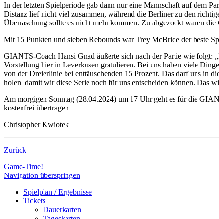
In der letzten Spielperiode gab dann nur eine Mannschaft auf dem 
Distanz lief nicht viel zusammen, während die Berliner zu den richti
Überraschung sollte es nicht mehr kommen. Zu abgezockt waren die G
Mit 15 Punkten und sieben Rebounds war Trey McBride der beste Spie
GIANTS-Coach Hansi Gnad äußerte sich nach der Partie wie folgt: „I
Vorstellung hier in Leverkusen gratulieren. Bei uns haben viele Dinge
von der Dreierlinie bei enttäuschenden 15 Prozent. Das darf uns in d
holen, damit wir diese Serie noch für uns entscheiden können. Das w
Am morgigen Sonntag (28.04.2024) um 17 Uhr geht es für die GIANTS
kostenfrei übertragen.
Christopher Kwiotek
Zurück
Game-Time!
Navigation überspringen
Spielplan / Ergebnisse
Tickets
Dauerkarten
Tageskarten