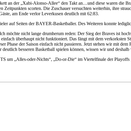
Parkett an der „Xabi-Alonso-Allee“ den Takt an…und diese waren die 
gen Zeitpunkten scorten. Die Zuschauer versuchten weiterhin, ihre str
äste, am Ende verlor Leverkusen deutlich mit 62:83.
ler auf Seiten der BAYER-Basketballer. Des Weiteren konnte lediglich 
ch möchte nicht lange drumherum reden: Der Sieg der Braves ist hochv
 einfach überhaupt nicht funktioniert. Das fängt mit dem verkorksten Sta
ieser Phase der Saison einfach nicht passieren. Jetzt stehen wir mit 
ir deutlich besseren Basketball spielen können, wissen wir und deshalb
 um „Alles-oder-Nichts“, „Do-or-Die“ im Viertelfinale der Playoffs