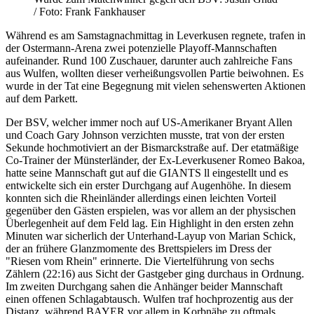
/ Foto: Frank Fankhauser
Während es am Samstagnachmittag in Leverkusen regnete, trafen in
der Ostermann-Arena zwei potenzielle Playoff-Mannschaften
aufeinander. Rund 100 Zuschauer, darunter auch zahlreiche Fans
aus Wulfen, wollten dieser verheißungsvollen Partie beiwohnen. Es
wurde in der Tat eine Begegnung mit vielen sehenswerten Aktionen
auf dem Parkett.
Der BSV, welcher immer noch auf US-Amerikaner Bryant Allen
und Coach Gary Johnson verzichten musste, trat von der ersten
Sekunde hochmotiviert an der Bismarckstraße auf. Der etatmäßige
Co-Trainer der Münsterländer, der Ex-Leverkusener Romeo Bakoa,
hatte seine Mannschaft gut auf die GIANTS ll eingestellt und es
entwickelte sich ein erster Durchgang auf Augenhöhe. In diesem
konnten sich die Rheinländer allerdings einen leichten Vorteil
gegenüber den Gästen erspielen, was vor allem an der physischen
Überlegenheit auf dem Feld lag. Ein Highlight in den ersten zehn
Minuten war sicherlich der Unterhand-Layup von Marian Schick,
der an frühere Glanzmomente des Brettspielers im Dress der
"Riesen vom Rhein" erinnerte. Die Viertelführung von sechs
Zählern (22:16) aus Sicht der Gastgeber ging durchaus in Ordnung.
Im zweiten Durchgang sahen die Anhänger beider Mannschaft
einen offenen Schlagabtausch. Wulfen traf hochprozentig aus der
Distanz, während BAYER vor allem in Korbnähe zu oftmals