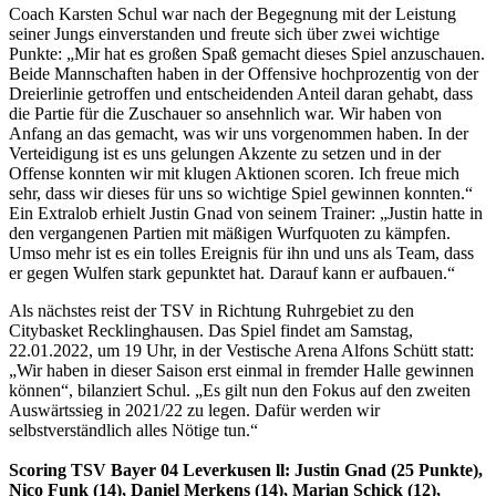
Coach Karsten Schul war nach der Begegnung mit der Leistung
seiner Jungs einverstanden und freute sich über zwei wichtige
Punkte: „Mir hat es großen Spaß gemacht dieses Spiel anzuschauen.
Beide Mannschaften haben in der Offensive hochprozentig von der
Dreierlinie getroffen und entscheidenden Anteil daran gehabt, dass
die Partie für die Zuschauer so ansehnlich war. Wir haben von
Anfang an das gemacht, was wir uns vorgenommen haben. In der
Verteidigung ist es uns gelungen Akzente zu setzen und in der
Offense konnten wir mit klugen Aktionen scoren. Ich freue mich
sehr, dass wir dieses für uns so wichtige Spiel gewinnen konnten.“
Ein Extralob erhielt Justin Gnad von seinem Trainer: „Justin hatte in
den vergangenen Partien mit mäßigen Wurfquoten zu kämpfen.
Umso mehr ist es ein tolles Ereignis für ihn und uns als Team, dass
er gegen Wulfen stark gepunktet hat. Darauf kann er aufbauen.“
Als nächstes reist der TSV in Richtung Ruhrgebiet zu den
Citybasket Recklinghausen. Das Spiel findet am Samstag,
22.01.2022, um 19 Uhr, in der Vestische Arena Alfons Schütt statt:
„Wir haben in dieser Saison erst einmal in fremder Halle gewinnen
können“, bilanziert Schul. „Es gilt nun den Fokus auf den zweiten
Auswärtssieg in 2021/22 zu legen. Dafür werden wir
selbstverständlich alles Nötige tun.“
Scoring TSV Bayer 04 Leverkusen ll: Justin Gnad (25 Punkte),
Nico Funk (14), Daniel Merkens (14), Marian Schick (12),