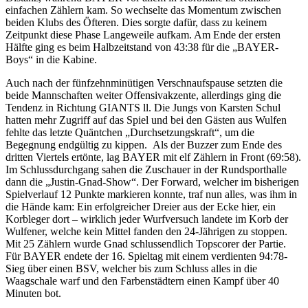
einfachen Zählern kam. So wechselte das Momentum zwischen
beiden Klubs des Öfteren. Dies sorgte dafür, dass zu keinem
Zeitpunkt diese Phase Langeweile aufkam. Am Ende der ersten
Hälfte ging es beim Halbzeitstand von 43:38 für die „BAYER-
Boys“ in die Kabine.
Auch nach der fünfzehnminütigen Verschnaufspause setzten die
beide Mannschaften weiter Offensivakzente, allerdings ging die
Tendenz in Richtung GIANTS ll. Die Jungs von Karsten Schul
hatten mehr Zugriff auf das Spiel und bei den Gästen aus Wulfen
fehlte das letzte Quäntchen „Durchsetzungskraft“, um die
Begegnung endgültig zu kippen. Als der Buzzer zum Ende des
dritten Viertels ertönte, lag BAYER mit elf Zählern in Front (69:58).
Im Schlussdurchgang sahen die Zuschauer in der Rundsporthalle
dann die „Justin-Gnad-Show“. Der Forward, welcher im bisherigen
Spielverlauf 12 Punkte markieren konnte, traf nun alles, was ihm in
die Hände kam: Ein erfolgreicher Dreier aus der Ecke hier, ein
Korbleger dort – wirklich jeder Wurfversuch landete im Korb der
Wulfener, welche kein Mittel fanden den 24-Jährigen zu stoppen.
Mit 25 Zählern wurde Gnad schlussendlich Topscorer der Partie.
Für BAYER endete der 16. Spieltag mit einem verdienten 94:78-
Sieg über einen BSV, welcher bis zum Schluss alles in die
Waagschale warf und den Farbenstädtern einen Kampf über 40
Minuten bot.