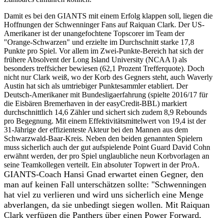
Damit es bei den GIANTS mit einem Erfolg klappen soll, liegen die
Hoffnungen der Schwenninger Fans auf Raiquan Clark. Der US-
Amerikaner ist der unangefochtene Topscorer im Team der
"Orange-Schwarzen" und erzielte im Durchschnitt starke 17,8
Punkte pro Spiel. Vor allem im Zwei-Punkte-Bereich hat sich der
frühere Absolvent der Long Island University (NCAA l) als
besonders treffsicher bewiesen (62,1 Prozent Trefferquote). Doch
nicht nur Clark weiß, wo der Korb des Gegners steht, auch Waverly
Austin hat sich als umtriebiger Punktesammler etabliert. Der
Deutsch-Amerikaner mit Bundesligaerfahrung (spielte 2016/17 für
die Eisbären Bremerhaven in der easyCredit-BBL) markiert
durchschnittlich 14,6 Zähler und sichert sich zudem 8,9 Rebounds
pro Begegnung. Mit einem Effektivitätsmittelwert von 19,4 ist der
31-Jährige der effizienteste Akteur bei den Mannen aus dem
Schwarzwald-Baar-Kreis. Neben den beiden genannten Spielern
muss sicherlich auch der gut aufspielende Point Guard David Cohn
erwähnt werden, der pro Spiel unglaubliche neun Korbvorlagen an
seine Teamkollegen verteilt. Ein absoluter Topwert in der ProA.
GIANTS-Coach Hansi Gnad erwartet einen Gegner, den
man auf keinen Fall unterschätzen sollte: "Schwenningen
hat viel zu verlieren und wird uns sicherlich eine Menge
abverlangen, da sie unbedingt siegen wollen. Mit Raiquan
Clark verfügen die Panthers über einen Power Forward,