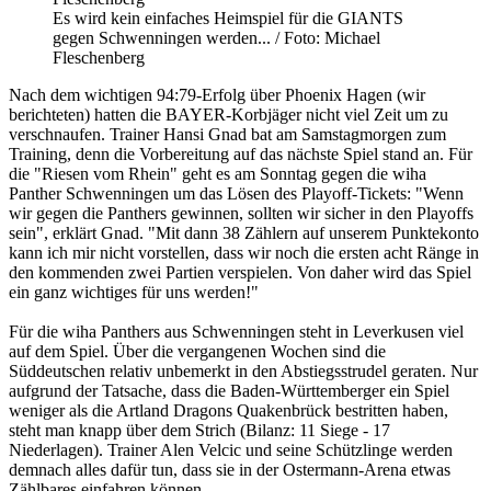
Es wird kein einfaches Heimspiel für die GIANTS
gegen Schwenningen werden... / Foto: Michael
Fleschenberg
Nach dem wichtigen 94:79-Erfolg über Phoenix Hagen (wir
berichteten) hatten die BAYER-Korbjäger nicht viel Zeit um zu
verschnaufen. Trainer Hansi Gnad bat am Samstagmorgen zum
Training, denn die Vorbereitung auf das nächste Spiel stand an. Für
die "Riesen vom Rhein" geht es am Sonntag gegen die wiha
Panther Schwenningen um das Lösen des Playoff-Tickets: "Wenn
wir gegen die Panthers gewinnen, sollten wir sicher in den Playoffs
sein", erklärt Gnad. "Mit dann 38 Zählern auf unserem Punktekonto
kann ich mir nicht vorstellen, dass wir noch die ersten acht Ränge in
den kommenden zwei Partien verspielen. Von daher wird das Spiel
ein ganz wichtiges für uns werden!"
Für die wiha Panthers aus Schwenningen steht in Leverkusen viel
auf dem Spiel. Über die vergangenen Wochen sind die
Süddeutschen relativ unbemerkt in den Abstiegsstrudel geraten. Nur
aufgrund der Tatsache, dass die Baden-Württemberger ein Spiel
weniger als die Artland Dragons Quakenbrück bestritten haben,
steht man knapp über dem Strich (Bilanz: 11 Siege - 17
Niederlagen). Trainer Alen Velcic und seine Schützlinge werden
demnach alles dafür tun, dass sie in der Ostermann-Arena etwas
Zählbares einfahren können.