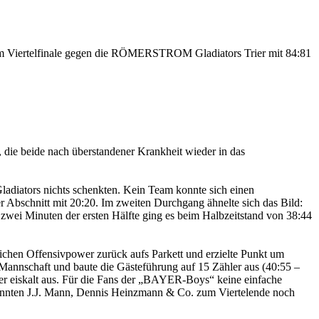
 Viertelfinale gegen die RÖMERSTROM Gladiators Trier mit 84:81
, die beide nach überstandener Krankheit wieder in das
Gladiators nichts schenkten. Kein Team konnte sich einen
er Abschnitt mit 20:20. Im zweiten Durchgang ähnelte sich das Bild:
zwei Minuten der ersten Hälfte ging es beim Halbzeitstand von 38:44
ichen Offensivpower zurück aufs Parkett und erzielte Punkt um
 Mannschaft und baute die Gästeführung auf 15 Zähler aus (40:55 –
er eiskalt aus. Für die Fans der „BAYER-Boys“ keine einfache
r konnten J.J. Mann, Dennis Heinzmann & Co. zum Viertelende noch