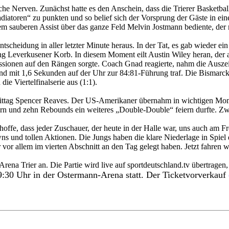
e Nerven. Zunächst hatte es den Anschein, dass die Trierer Basketball
diatoren“ zu punkten und so belief sich der Vorsprung der Gäste in ei
em sauberen Assist über das ganze Feld Melvin Jostmann bediente, der
ntscheidung in aller letzter Minute heraus. In der Tat, es gab wieder 
ng Leverkusener Korb. In diesem Moment eilt Austin Wiley heran, der a
skussionen auf den Rängen sorgte. Coach Gnad reagierte, nahm die Ausze
d mit 1,6 Sekunden auf der Uhr zur 84:81-Führung traf. Die Bismarckstr
e Viertelfinalserie aus (1:1).
ittag Spencer Reaves. Der US-Amerikaner übernahm in wichtigen Mome
n und zehn Rebounds ein weiteres „Double-Double“ feiern durfte. Zwe
hoffe, dass jeder Zuschauer, der heute in der Halle war, uns auch am F
ns und tollen Aktionen. Die Jungs haben die klare Niederlage in Spiel
ir vor allem im vierten Abschnitt an den Tag gelegt haben. Jetzt fahren 
a Trier an. Die Partie wird live auf sportdeutschland.tv übertragen, 
9:30 Uhr in der Ostermann-Arena statt. Der Ticketvorverkauf