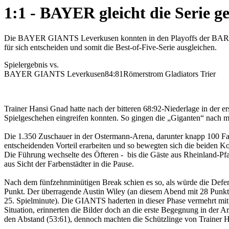
1:1 - BAYER gleicht die Serie ge
Die BAYER GIANTS Leverkusen konnten in den Playoffs der BARME
für sich entscheiden und somit die Best-of-Five-Serie ausgleichen.
Spielergebnis vs.
BAYER GIANTS Leverkusen
84:81
Römerstrom Gladiators Trier
Trainer Hansi Gnad hatte nach der bitteren 68:92-Niederlage in der e
Spielgeschehen eingreifen konnten. So gingen die „Giganten“ nach m
Die 1.350 Zuschauer in der Ostermann-Arena, darunter knapp 100 Fans
entscheidenden Vorteil erarbeiten und so bewegten sich die beiden Ko
Die Führung wechselte des Öfteren - bis die Gäste aus Rheinland-Pfa
aus Sicht der Farbenstädter in die Pause.
Nach dem fünfzehnminütigen Break schien es so, als würde die Defens
Punkt. Der überragende Austin Wiley (an diesem Abend mit 28 Punkte
25. Spielminute). Die GIANTS haderten in dieser Phase vermehrt mit
Situation, erinnerten die Bilder doch an die erste Begegnung in der
den Abstand (53:61), dennoch machten die Schützlinge von Trainer H