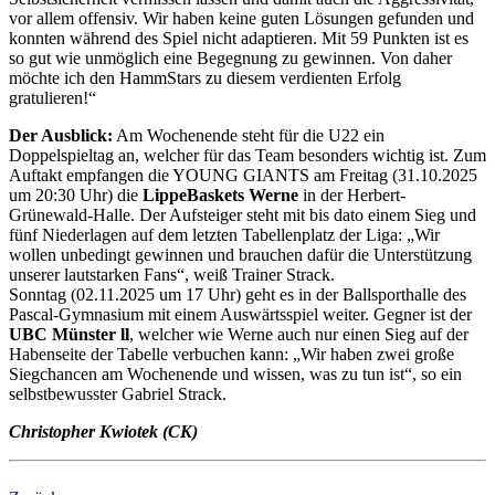
vor allem offensiv. Wir haben keine guten Lösungen gefunden und
konnten während des Spiel nicht adaptieren. Mit 59 Punkten ist es
so gut wie unmöglich eine Begegnung zu gewinnen. Von daher
möchte ich den HammStars zu diesem verdienten Erfolg
gratulieren!“
Der Ausblick:
Am Wochenende steht für die U22 ein
Doppelspieltag an, welcher für das Team besonders wichtig ist. Zum
Auftakt empfangen die YOUNG GIANTS am Freitag (31.10.2025
um 20:30 Uhr) die
LippeBaskets Werne
in der Herbert-
Grünewald-Halle. Der Aufsteiger steht mit bis dato einem Sieg und
fünf Niederlagen auf dem letzten Tabellenplatz der Liga: „Wir
wollen unbedingt gewinnen und brauchen dafür die Unterstützung
unserer lautstarken Fans“, weiß Trainer Strack.
Sonntag (02.11.2025 um 17 Uhr) geht es in der Ballsporthalle des
Pascal-Gymnasium mit einem Auswärtsspiel weiter. Gegner ist der
UBC Münster ll
, welcher wie Werne auch nur einen Sieg auf der
Habenseite der Tabelle verbuchen kann: „Wir haben zwei große
Siegchancen am Wochenende und wissen, was zu tun ist“, so ein
selbstbewusster Gabriel Strack.
Christopher Kwiotek (CK)