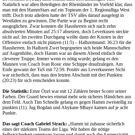
Natürlich war allen Beteiligten der Rheinländer im Vorfeld klar, dass
man mit den HammStars auf ein Topteam der 1. Regionalliga West
trifft. Doch trotz alledem hatte der TSV alles darauf ausgelegt in
Westfalen zu gewinnen. Die Partie war zu Beginn recht
ausgeglichen. Zwar konnten die Hausherren sich nach zehn
absolvierten Minuten auf 25:17 absetzen, doch Leverkusen steckte
nicht auf. Im zweiten Durchgang wollte dann der Knoten in der
Offensive einfach nicht platzen (11:5) – Halbzeitstand: 36:23 für die
Hausherren. In Halbzeit Zwei begegneten sich beide Mannschaften
auf Augenhöhe, doch Hamm war an diesem Abend einfach die
cleverere Truppe. Immer wenn es nötig wurde, gelang es den
Mannen von Coach Ivan Rosic eine Schippe draufzulegen. Am
Ende gewann der TuS mit 72:59. Positiv aus Leverkusener Sicht
war sicherlich, dass man den letzten Abschnitt mit drei Punkten
(20:23) für sich entscheiden konnte.
Die Statistik:
Emre Özel war mit 12 Zählern bester Scorer seiner
Farben. Der Guard bewies einmal mehr sein sicheres Händchen aus
dem Feld. Auch Tim Schnelle gelang es gegen Hamm zweistellig zu
punkten (11). Jug Bogdan und Abykane Mbaye kamen auf je acht
Punkte.
Das sagt Coach Gabriel Strack:
„Hamm ist zuhause sicherlich
eines der stärksten Teams der Liga. Wir haben die nötige
Selbstsicherheit vermissen lassen und damit auch die Aggressivität,