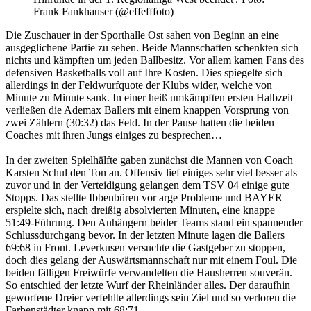
Frank Fankhauser (@effefffoto)
Die Zuschauer in der Sporthalle Ost sahen von Beginn an eine
ausgeglichene Partie zu sehen. Beide Mannschaften schenkten sich
nichts und kämpften um jeden Ballbesitz. Vor allem kamen Fans des
defensiven Basketballs voll auf Ihre Kosten. Dies spiegelte sich
allerdings in der Feldwurfquote der Klubs wider, welche von
Minute zu Minute sank. In einer heiß umkämpften ersten Halbzeit
verließen die Ademax Ballers mit einem knappen Vorsprung von
zwei Zählern (30:32) das Feld. In der Pause hatten die beiden
Coaches mit ihren Jungs einiges zu besprechen…
In der zweiten Spielhälfte gaben zunächst die Mannen von Coach
Karsten Schul den Ton an. Offensiv lief einiges sehr viel besser als
zuvor und in der Verteidigung gelangen dem TSV 04 einige gute
Stopps. Das stellte Ibbenbüren vor arge Probleme und BAYER
erspielte sich, nach dreißig absolvierten Minuten, eine knappe
51:49-Führung. Den Anhängern beider Teams stand ein spannender
Schlussdurchgang bevor. In der letzten Minute lagen die Ballers
69:68 in Front. Leverkusen versuchte die Gastgeber zu stoppen,
doch dies gelang der Auswärtsmannschaft nur mit einem Foul. Die
beiden fälligen Freiwürfe verwandelten die Hausherren souverän.
So entschied der letzte Wurf der Rheinländer alles. Der daraufhin
geworfene Dreier verfehlte allerdings sein Ziel und so verloren die
Farbenstädter knapp mit 68:71.