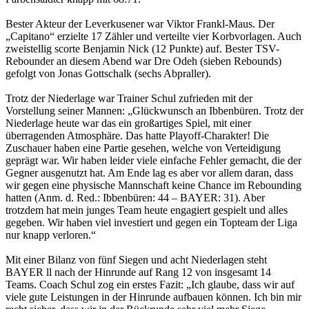
Bester Akteur der Leverkusener war Viktor Frankl-Maus. Der
„Capitano“ erzielte 17 Zähler und verteilte vier Korbvorlagen. Auch
zweistellig scorte Benjamin Nick (12 Punkte) auf. Bester TSV-
Rebounder an diesem Abend war Dre Odeh (sieben Rebounds)
gefolgt von Jonas Gottschalk (sechs Abpraller).
Trotz der Niederlage war Trainer Schul zufrieden mit der
Vorstellung seiner Mannen: „Glückwunsch an Ibbenbüren. Trotz der
Niederlage heute war das ein großartiges Spiel, mit einer
überragenden Atmosphäre. Das hatte Playoff-Charakter! Die
Zuschauer haben eine Partie gesehen, welche von Verteidigung
geprägt war. Wir haben leider viele einfache Fehler gemacht, die der
Gegner ausgenutzt hat. Am Ende lag es aber vor allem daran, dass
wir gegen eine physische Mannschaft keine Chance im Rebounding
hatten (Anm. d. Red.: Ibbenbüren: 44 – BAYER: 31). Aber
trotzdem hat mein junges Team heute engagiert gespielt und alles
gegeben. Wir haben viel investiert und gegen ein Topteam der Liga
nur knapp verloren.“
Mit einer Bilanz von fünf Siegen und acht Niederlagen steht
BAYER ll nach der Hinrunde auf Rang 12 von insgesamt 14
Teams. Coach Schul zog ein erstes Fazit: „Ich glaube, dass wir auf
viele gute Leistungen in der Hinrunde aufbauen können. Ich bin mir