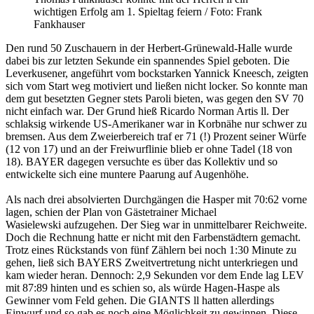
wichtigen Erfolg am 1. Spieltag feiern / Foto: Frank
Fankhauser
Den rund 50 Zuschauern in der Herbert-Grünewald-Halle wurde
dabei bis zur letzten Sekunde ein spannendes Spiel geboten. Die
Leverkusener, angeführt vom bockstarken Yannick Kneesch, zeigten
sich vom Start weg motiviert und ließen nicht locker. So konnte man
dem gut besetzten Gegner stets Paroli bieten, was gegen den SV 70
nicht einfach war. Der Grund hieß Ricardo Norman Artis ll. Der
schlaksig wirkende US-Amerikaner war in Korbnähe nur schwer zu
bremsen. Aus dem Zweierbereich traf er 71 (!) Prozent seiner Würfe
(12 von 17) und an der Freiwurflinie blieb er ohne Tadel (18 von
18). BAYER dagegen versuchte es über das Kollektiv und so
entwickelte sich eine muntere Paarung auf Augenhöhe.
Als nach drei absolvierten Durchgängen die Hasper mit 70:62 vorne
lagen, schien der Plan von Gästetrainer Michael
Wasielewski aufzugehen. Der Sieg war in unmittelbarer Reichweite.
Doch die Rechnung hatte er nicht mit den Farbenstädtern gemacht.
Trotz eines Rückstands von fünf Zählern bei noch 1:30 Minute zu
gehen, ließ sich BAYERS Zweitvertretung nicht unterkriegen und
kam wieder heran. Dennoch: 2,9 Sekunden vor dem Ende lag LEV
mit 87:89 hinten und es schien so, als würde Hagen-Haspe als
Gewinner vom Feld gehen. Die GIANTS ll hatten allerdings
Einwurf und so gab es noch eine Möglichkeit zu gewinnen. Diese