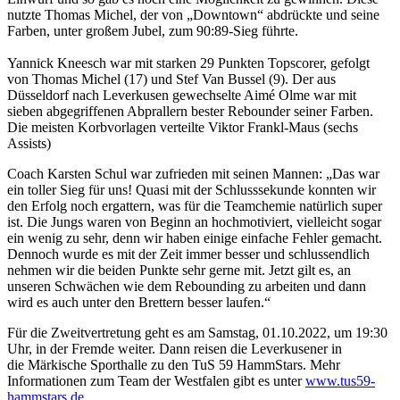
nutzte Thomas Michel, der von „Downtown“ abdrückte und seine
Farben, unter großem Jubel, zum 90:89-Sieg führte.
Yannick Kneesch war mit starken 29 Punkten Topscorer, gefolgt
von Thomas Michel (17) und Stef Van Bussel (9). Der aus
Düsseldorf nach Leverkusen gewechselte Aimé Olme war mit
sieben abgegriffenen Abprallern bester Rebounder seiner Farben.
Die meisten Korbvorlagen verteilte Viktor Frankl-Maus (sechs
Assists)
Coach Karsten Schul war zufrieden mit seinen Mannen: „Das war
ein toller Sieg für uns! Quasi mit der Schlusssekunde konnten wir
den Erfolg noch ergattern, was für die Teamchemie natürlich super
ist. Die Jungs waren von Beginn an hochmotiviert, vielleicht sogar
ein wenig zu sehr, denn wir haben einige einfache Fehler gemacht.
Dennoch wurde es mit der Zeit immer besser und schlussendlich
nehmen wir die beiden Punkte sehr gerne mit. Jetzt gilt es, an
unseren Schwächen wie dem Rebounding zu arbeiten und dann
wird es auch unter den Brettern besser laufen.“
Für die Zweitvertretung geht es am Samstag, 01.10.2022, um 19:30
Uhr, in der Fremde weiter. Dann reisen die Leverkusener in
die Märkische Sporthalle zu den TuS 59 HammStars. Mehr
Informationen zum Team der Westfalen gibt es unter
www.tus59-
hammstars.de